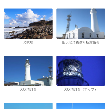
犬吠埼
旧犬吠埼霧信号所霧笛舎
犬吠埼灯台
犬吠埼灯台（アップ）