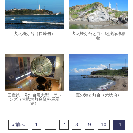
犬吠埼灯台（長崎側）
犬吠埼灯台と白亜紀浅海堆積
物
国産第一号灯台用大型一等レ
夏の海と灯台（犬吠埼）
ンズ（犬吠埼灯台資料展示
館）
« 前へ
1
…
7
8
9
10
11