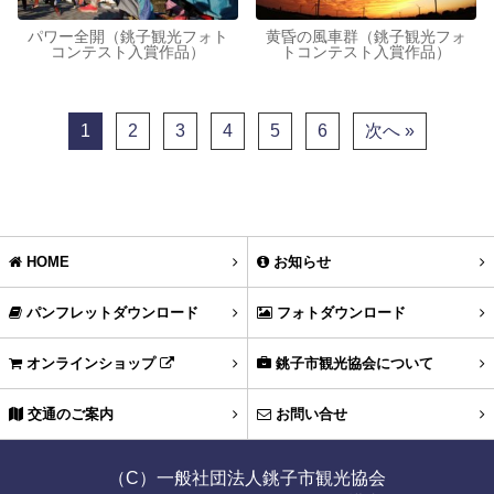
パワー全開（銚子観光フォト
黄昏の風車群（銚子観光フォ
コンテスト入賞作品）
トコンテスト入賞作品）
1
2
3
4
5
6
次へ »
HOME
お知らせ
パンフレットダウンロード
フォトダウンロード
オンラインショップ
銚子市観光協会について
交通のご案内
お問い合せ
（C）一般社団法人銚子市観光協会