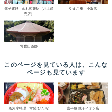
銚子電鉄 ぬれ煎餅駅（お土産
やまこ庵 小浜店
売店）
常世田薬師
このページを見ている人は、こんな
ページも見ています
魚河岸料理 常陸(ひたち)
嘉平屋 銚子イオン店