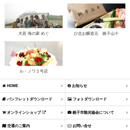
犬若 海の家 めぐ
ひ志お醸造元 銚子山十
ル・ノワ２号店
HOME
お知らせ
パンフレットダウンロード
フォトダウンロード
オンラインショップ
銚子市観光協会について
交通のご案内
お問い合せ