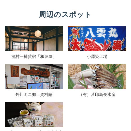
周辺のスポット
漁村一棟貸宿「和泉屋」
小澤染工場
外川ミニ郷土資料館
（有）〆印島長水産