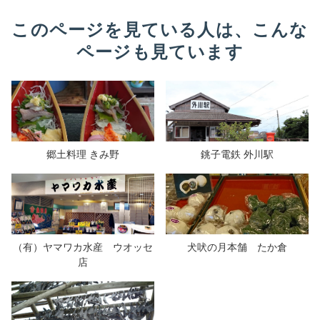
このページを見ている人は、こんな
ページも見ています
郷土料理 きみ野
銚子電鉄 外川駅
（有）ヤマワカ水産 ウオッセ
犬吠の月本舗 たか倉
店