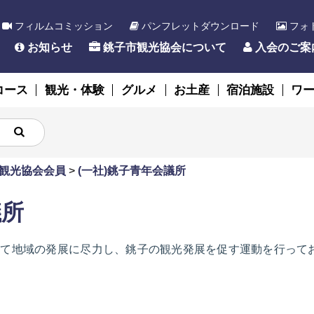
フィルムコミッション
パンフレットダウンロード
フォ
お知らせ
銚子市観光協会について
入会のご案
コース
観光・体験
グルメ
お土産
宿泊施設
ワ
観光協会会員
>
(一社)銚子青年会議所
議所
って地域の発展に尽力し、銚子の観光発展を促す運動を行って