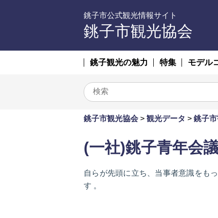
銚子市公式観光情報サイト
銚子市観光協会
銚子観光の魅力
特集
モデル
銚子市観光協会
>
観光データ
>
銚子市
(一社)銚子青年会
自らが先頭に立ち、当事者意識をも
す 。