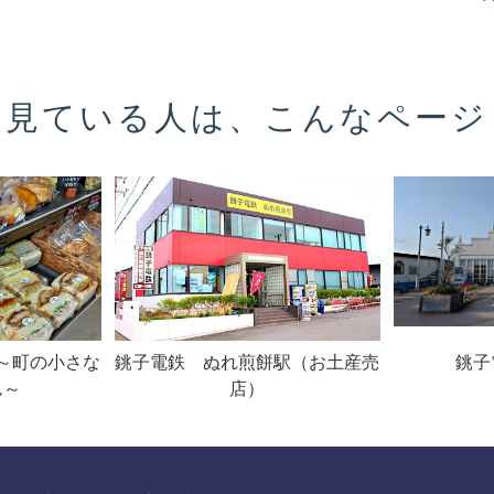
を見ている人は、こんなページ
～町の小さな
銚子電鉄 ぬれ煎餅駅（お土産売
銚子
ん～
店）