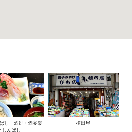
んばし 酒処・酒宴楽
植田屋
食 しんばし