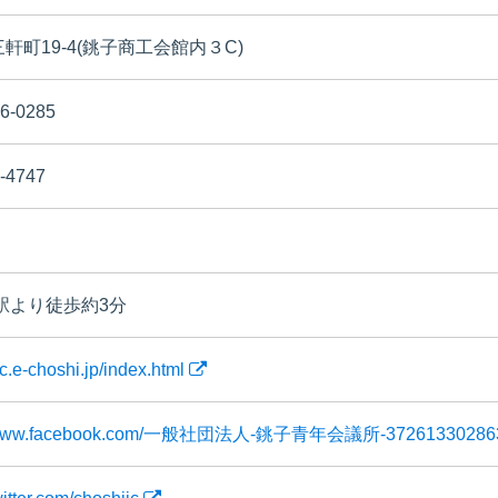
軒町19-4(銚子商工会館内３C)
6-0285
-4747
駅より徒歩約3分
cjc.e-choshi.jp/index.html
//www.facebook.com/一般社団法人-銚子青年会議所-3726133028633