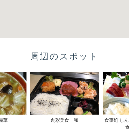
周辺のスポット
麗華
創彩美食 和
食事処 し