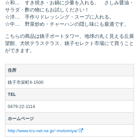
☆和… すき焼き・お鍋に少量を入れる。 さしみ醤油・
サラダ・酢の物にもお試しください！
☆洋… 手作りドレッシング・スープに入れる。
☆中… 野菜炒め・チャーハンの隠し味にも最適です。
こちらの商品は銚子ポートタワー、地球の丸く見える丘展
望館、犬吠テラステラス、銚子セレクト市場にて買うこと
ができます。
住所
銚子市栄町4-1500
TEL
0479-22-1114
ホームページ
http://www.tcs-net.ne.jp/~motomiya/