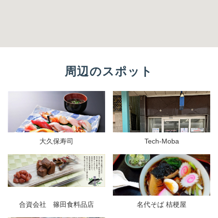
周辺のスポット
大久保寿司
Tech-Moba
合資会社 篠田食料品店
名代そば 桔梗屋