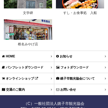
文学碑
すし・お食事処 入船
椎名みやげ店
HOME
お知らせ
パンフレットダウンロード
フォトダウンロード
オンラインショップ
銚子市観光協会について
交通のご案内
お問い合せ
（C）一般社団法人銚子市観光協会