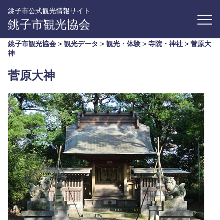
銚子市公式観光情報サイト
銚子市観光協会
銚子市観光協会
>
観光データ
>
観光・体験
>
寺院・神社
>
菅原大
神
菅原大神