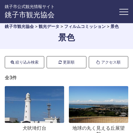
銚子市公式観光情報サイト
銚子市観光協会
銚子市観光協会
>
観光データ
>
フィルムコミッション
>
景色
景色
絞り込み検索
更新順
アクセス順
全3件
犬吠埼灯台
地球の丸く見える丘展望