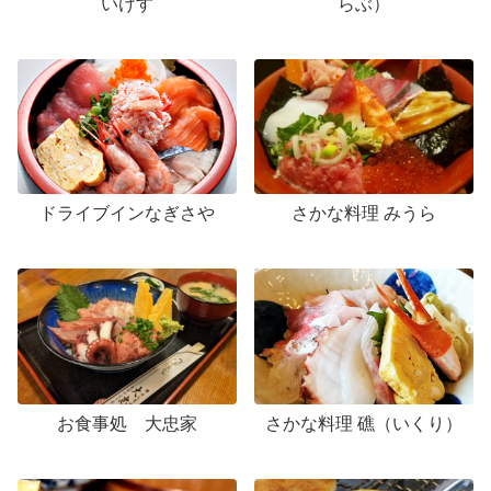
いけす
らぶ）
ドライブインなぎさや
さかな料理 みうら
お食事処 大忠家
さかな料理 礁（いくり）