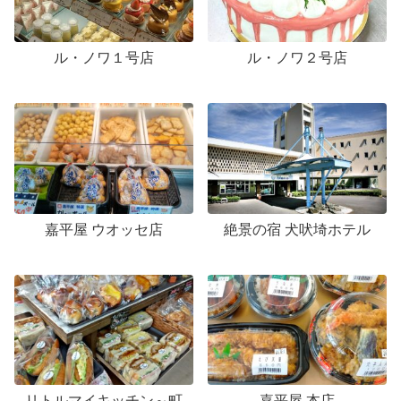
ル・ノワ１号店
ル・ノワ２号店
嘉平屋 ウオッセ店
絶景の宿 犬吠埼ホテル
リトルマイキッチン～町
嘉平屋 本店