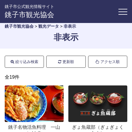
銚子市公式観光情報サイト
銚子市観光協会
銚子市観光協会
>
観光データ
>
非表示
非表示
絞り込み検索
更新順
アクセス順
全19件
銚子名物活魚料理 一山
ぎょ魚蔵部（ぎょぎょく