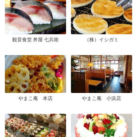
観音食堂 丼屋 七兵衛
（株）イシガミ
やまこ庵 本店
やまこ庵 小浜店