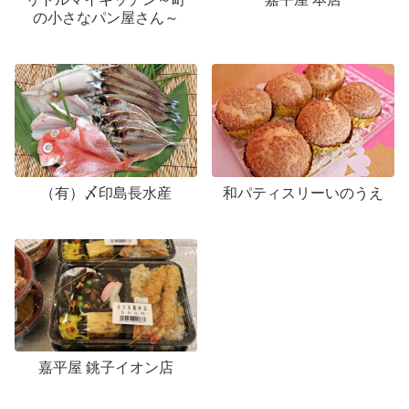
の小さなパン屋さん～
（有）〆印島長水産
和パティスリーいのうえ
嘉平屋 銚子イオン店