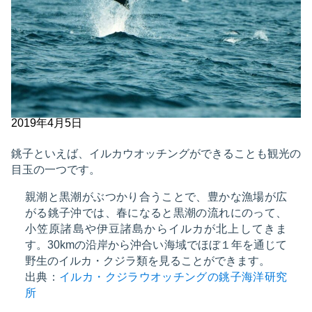
2019年4月5日
銚子といえば、イルカウオッチングができることも観光の
目玉の一つです。
親潮と黒潮がぶつかり合うことで、豊かな漁場が広
がる銚子沖では、春になると黒潮の流れにのって、
小笠原諸島や伊豆諸島からイルカが北上してきま
す。30kmの沿岸から沖合い海域でほぼ１年を通じて
野生のイルカ・クジラ類を見ることができます。
出典：
イルカ・クジラウオッチングの銚子海洋研究
所