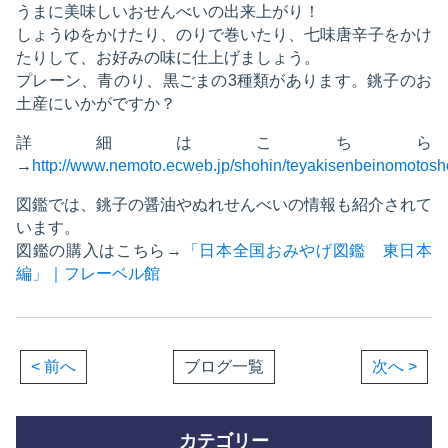
うまに美味しいおせんべいの出来上がり！
しょうゆをかけたり、のりで巻いたり、七味唐辛子をかけ
たりして、お好みの味に仕上げましょう。
プレーン、青のり、黒ごまの3種類があります。銚子のお
土産にいかがですか？
詳細はこちら
→
http://www.nemoto.ecweb.jp/shohin/teyakisenbeinomotosh
図鑑では、銚子の醤油やぬれせんべいの情報も紹介されて
います。
図鑑の購入はこちら→
「日本全国おみやげ図鑑 東日本
編」｜フレーベル館
< 前へ
ブログ一覧
次へ >
カテゴリー