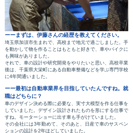
ーーまずは、伊藤さんの経歴を教えてください。
埼玉県加須市生まれで、高校まで地元で過ごしました。手
を動かして物を作ることはもともと好きで、車やバイクに
も興味がありました。
それで、車の設計や研究開発をやりたいと思い、高校卒業
後は、千葉県大栄町にある自動車整備などを学ぶ専門学校
に4年間通いました。
ーー最初は自動車業界を目指していたんですね。就
職はどちらに？
車のデザイン決める際に必要な、実寸大模型を作る仕事を
していました。デザイン設計されたものを形にする仕事で
すね。モーターショーに出す車も手がけていました。
その会社には3年勤めて、そのあと、日産で車のサスペン
ションの設計を2年ほどしていました。