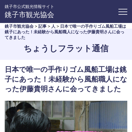
銚子市公式観光情報サイト
銚子市観光協会
銚子市観光協会
>
記事
>
人
>
日本で唯一の手作りゴム風船工場は
銚子にあった！未経験から風船職人になった伊藤貴明さんに会っ
てきました
ちょうしフラット通信
日本で唯一の手作りゴム風船工場は銚
子にあった！未経験から風船職人にな
った伊藤貴明さんに会ってきました