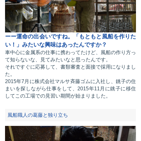
ーー運命の出会いですね。「もともと風船を作りた
い！」みたいな興味はあったんですか？
車中心に金属系の仕事に携わってたけど、風船の作り方っ
て知らないな、見てみたいなと思ったんです。
それですぐに応募して、書類審査と面接で採用になりまし
た。
2015年7月に株式会社マルサ斉藤ゴムに入社し、銚子の住
まいを探しながら仕事をして、2015年11月に銚子に移住
してこの工場での見習い期間が始まりました。
風船職人の葛藤と独り立ち