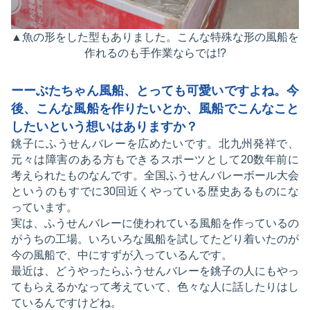
▲魚の形をした型もありました。こんな特殊な形の風船を
作れるのも手作業ならでは!?
ーーぶたちゃん風船、とっても可愛いですよね。今
後、こんな風船を作りたいとか、風船でこんなこと
したいという想いはありますか？
銚子にふうせんバレーを広めたいです。北九州発祥で、
元々は障害のある方もできるスポーツとして20数年前に
考えられたものなんです。全国ふうせんバレーボール大会
というのもすでに30回近くやっている歴史あるものにな
っています。
実は、ふうせんバレーに使われている風船を作っているの
がうちの工場。いろいろな風船を試してたどり着いたのが
今の風船で、中にすずが入っているんです。
最近は、どうやったらふうせんバレーを銚子の人にもやっ
てもらえるかなって考えていて、色々な人に話したりはし
ているんですけどね。