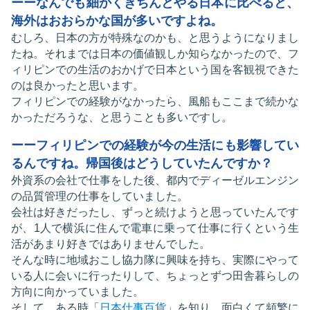
ーーなんでも細かくきちんとやる日本に比べると、
海外はおおらかな国が多いですよね。
むしろ、日本の方が特殊なのかも、と思うようになりまし
たね。それまでは日本の価値観しか知らなかったので、フ
ィリピンでの生活のおかげで日本という国を客観視できた
のは良かったと思います。
フィリピンでの経験がなかったら、風船もここまで続かな
かっただろうな、と思うことも多いですし。
ーーフィリピンでの経験が今の生活にも影響してい
るんですね。帰国後はどうしていたんですか？
外資系の会社で仕事をした後、都内でディーゼルエンジン
の品質管理の仕事をしていました。
会社は好きだったし、ずっと続けようと思っていたんです
が、1人で横浜に住んで電車に乗って仕事に行くという生
活があまり好きではありませんでした。
そんな時に地域おこし協力隊に興味を持ち、実際にやって
いる人に会いに行ったりして、ちょっとずつ田舎暮らしの
方向に向かっていました。
そして、ある時「
日本仕事百貨
」を知り、面白くて頻繁に