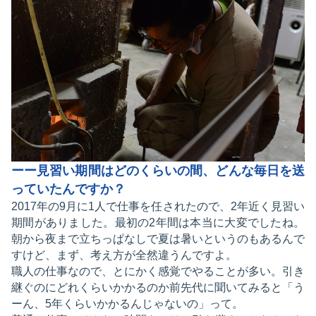
ーー見習い期間はどのくらいの間、どんな毎日を送
っていたんですか？
2017年の9月に1人で仕事を任されたので、2年近く見習い
期間がありました。最初の2年間は本当に大変でしたね。
朝から夜まで立ちっぱなしで夏は暑いというのもあるんで
すけど、まず、考え方が全然違うんですよ。
職人の仕事なので、とにかく感覚でやることが多い。引き
継ぐのにどれくらいかかるのか前先代に聞いてみると「う
ーん、5年くらいかかるんじゃないの」って。