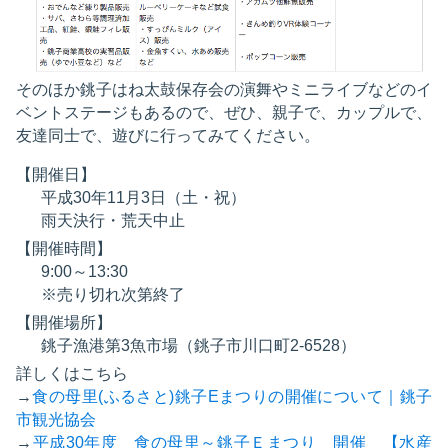
そのほか銚子はね太鼓保存会の演舞やミニライブなどのイ
ベントステージもあるので、ぜひ、親子で、カップルで、
友達同士で、遊びに行ってみてください。
【開催日】
平成30年11月3日（土・祝）
雨天決行・荒天中止
【開催時間】
9:00～13:30
※売り切れ次第終了
【開催場所】
銚子漁港第3魚市場（銚子市川口町2-6528）
詳しくはこちら
→
食の母里(ふるさと)銚子Eまつりの開催について｜銚子
市観光協会
→
平成30年度 食の母里～銚子Ｅまつり 開催 【水産