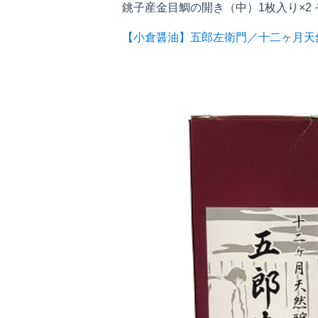
銚子産金目鯛の開き（中）1枚入り×2
【小倉醤油】五郎左衛門／十二ヶ月天