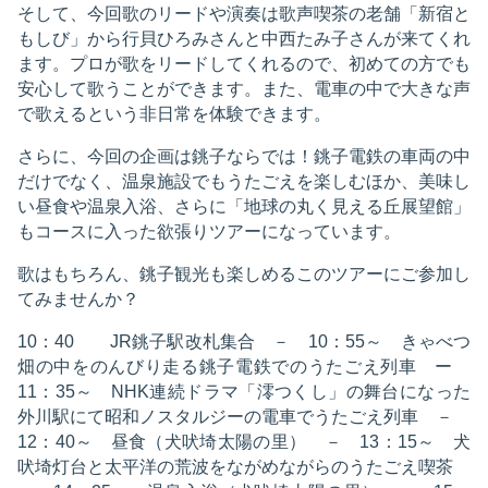
そして、今回歌のリードや演奏は歌声喫茶の老舗「新宿と
もしび」から行貝ひろみさんと中西たみ子さんが来てくれ
ます。プロが歌をリードしてくれるので、初めての方でも
安心して歌うことができます。また、電車の中で大きな声
で歌えるという非日常を体験できます。
さらに、今回の企画は銚子ならでは！銚子電鉄の車両の中
だけでなく、温泉施設でもうたごえを楽しむほか、美味し
い昼食や温泉入浴、さらに「地球の丸く見える丘展望館」
もコースに入った欲張りツアーになっています。
歌はもちろん、銚子観光も楽しめるこのツアーにご参加し
てみませんか？
10：40 JR銚子駅改札集合 － 10：55～ きゃべつ
畑の中をのんびり走る銚子電鉄でのうたごえ列車 ー
11：35～ NHK連続ドラマ「澪つくし」の舞台になった
外川駅にて昭和ノスタルジーの電車でうたごえ列車 －
12：40～ 昼食（犬吠埼太陽の里） － 13：15～ 犬
吠埼灯台と太平洋の荒波をながめながらのうたごえ喫茶