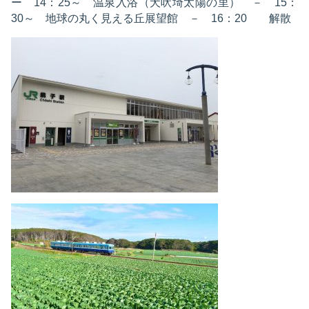
ー 14：25～ 温泉入浴（犬吠埼太陽の里） － 15：
30～ 地球の丸く見える丘展望館 － 16：20 解散