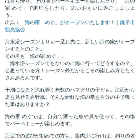
は持ち帰り、その場でバーベキューを楽しんだり、「海の
家 めぐ」で調理をしたり、思いおもいに過ごしましょ
う。
出典：
「海の家 めぐ」がオープンいたします！｜銚子市
観光協会
海水浴シーズンよりも一足お先に、新しい海の家がオープ
ンするとのこと。
その名も「海の家 めぐ」。
「海水浴シーズンでもないのに海に行ってどうするの？」
と思っている方！シーズン外だからこその楽しみ方もたく
さんあるんです。
干潮になると流れ着く無数のハマグリの子ども。海面から
姿を見せる岩牡蠣。そんな新鮮な海の幸を自分の手で獲っ
た事はありますか？
海の家 めぐでは、自分で獲った魚や貝を使って、その場
でバーベキューが楽しめます。
海辺での遊びが初めての方も、案内所に行けば、釣りの名