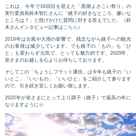
これは、今年で16回目を迎えた「黒潮よさこい祭り」の
実行委員長鈴木智仁さんに「銚子の好きなところ、嫌いな
ところは？」と投げかけた質問に対する答えでした。（鈴
木さんインタビュー記事は
こちら
）
2019年は台風や大雨の影響で、残念ながら銚子への観光
のお客様は減少しています。でも銚子の「もの」も「ひ
と」も変わらず元気で、とっても魅力的です。2020年、
皆さまのお越しを心よりお待ちしております。
そしてこの「ちょうしフラット通信」は今年も銚子の「い
いとこ」「いいもの」「いいひと」をご紹介して参ります
ので、引き続き宜しくお願い致します。
2020年が皆さまにとって上り調子（銚子）で最高の年に
なりますように☆