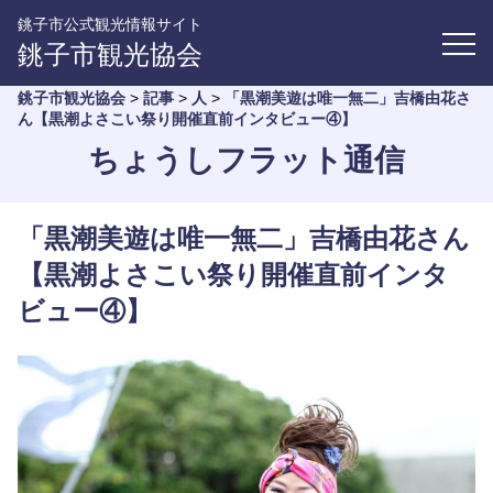
銚子市公式観光情報サイト
銚子市観光協会
銚子市観光協会
>
記事
>
人
>
「黒潮美遊は唯一無二」吉橋由花さ
ん【黒潮よさこい祭り開催直前インタビュー④】
ちょうしフラット通信
「黒潮美遊は唯一無二」吉橋由花さん
【黒潮よさこい祭り開催直前インタ
ビュー④】