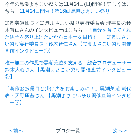
今年の黒潮よさこい祭りは11月24日(日)開催！詳しくはこ
ちら→
11月24日開催！第16回 黒潮よさこい祭り
黒潮美遊団長／黒潮よさこい祭り実行委員会 理事長の鈴
木智仁さんのインタビューはこちら→
「自分を育ててくれ
た銚子を盛り上げたいから日本一を目指す」 黒潮よさこ
い祭り実行委員長・鈴木智仁さん【黒潮よさこい祭り開催
直前インタビュー①】
唯一無二の作風で黒潮美遊を支える！総合プロデューサー
鈴木大心さん【黒潮よさこい祭り開催直前インタビュー
②】
「新作お披露目と掛け声をお楽しみに！」黒潮美遊 副代
表・天野匡基さん 【黒潮よさこい祭り開催直前インタビ
ュー③】
< 前へ
ブログ一覧
次へ >