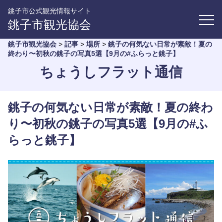
銚子市公式観光情報サイト
銚子市観光協会
銚子市観光協会
>
記事
>
場所
>
銚子の何気ない日常が素敵！夏の
終わり〜初秋の銚子の写真5選【9月の#ふらっと銚子】
ちょうしフラット通信
銚子の何気ない日常が素敵！夏の終わ
り〜初秋の銚子の写真5選【9月の#ふ
らっと銚子】