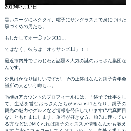
2019年7月17日
黒いスーツにネクタイ、帽子にサングラスまで身につけた
黒づくめの男たち。
もしかしてオー◯ャンズ11…
ではなく、彼らは「オッサンズ11」！！
最近市内外でじわじわと話題＆人気の謎のおっさん集団な
んです。
外見はかなり怪しいですが、その正体はなんと銚子青年会
議所の人という噂も…。
Twitterアカウントのプロフィールには、「銚子で仕事をし
て、生活を営むおっさんたちがossans11となり、銚子の
観光の魅力やグルメなど情報を発信しています(°∀°)真面目
なこともたまにします。旅行が好きな方、旅先に迷ってい
る方などはDMくれれば銚子のオススメ情報なんかも教え
ます 気軽にフォローしてくださいね」と、意外と親しみ