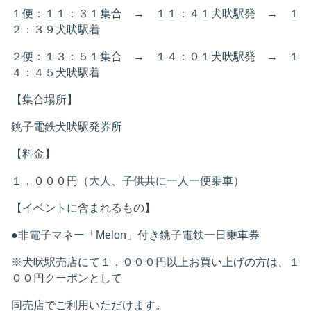
１便：１１：３１集合 → １１：４１犬吠駅発 → １
２：３９犬吠駅着
２便：１３：５１集合 → １４：０１犬吠駅発 → １
４：４５犬吠駅着
【集合場所】
銚子電鉄犬吠駅発券所
【料金】
１，０００円（大人、子供共に一人一便乗車）
【イベントに含まれるもの】
●非電子マネー「Melon」付き銚子電鉄一日乗車券
※犬吠駅売店にて１，０００円以上お買い上げの方は、１
００円クーポンとして
同売店でご利用いただけます。