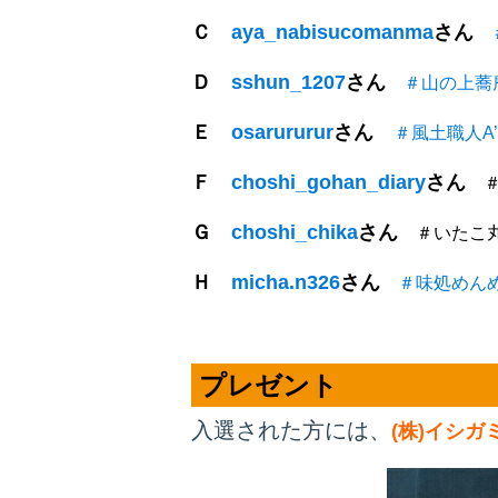
Ｃ
aya_nabisucomanma
さん
Ｄ
sshun_1207
さん
＃山の上蕎
Ｅ
osarururur
さん
＃風土職人A’
Ｆ
choshi_gohan_diary
さん
＃
Ｇ
choshi_chika
さん
＃いたこ丸
Ｈ
micha.n326
さん
＃味処めん
プレゼント
入選された方には、
(株)イシ