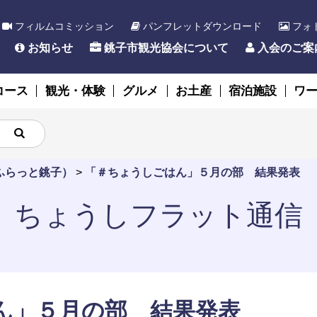
フィルムコミッション
パンフレットダウンロード
フォ
お知らせ
銚子市観光協会について
入会のご案
コース
観光・体験
グルメ
お土産
宿泊施設
ワ
ふらっと銚子）
>
「＃ちょうしごはん」５月の部 結果発表
ちょうしフラット通信
はん」５月の部 結果発表