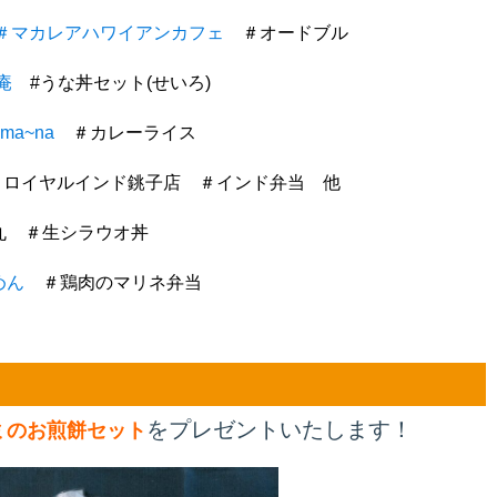
＃マカレアハワイアンカフェ
＃オードブル
庵
#うな丼セット(せいろ)
ma~na
＃カレーライス
ロイヤルインド銚子店 ＃インド弁当 他
 ＃生シラウオ丼
めん
＃鶏肉のマリネ弁当
をプレゼントいたします！
ガミのお煎餅セット