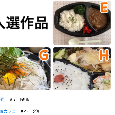
寿司
＃五目釜飯
ョカフェ
＃ベーグル