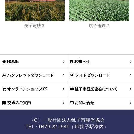
銚子電鉄３
銚子電鉄２
HOME
お知らせ
パンフレットダウンロード
フォトダウンロード
オンラインショップ
銚子市観光協会について
交通のご案内
お問い合せ
（C）一般社団法人銚子市観光協会
TEL：0479-22-1544（JR銚子駅構内）