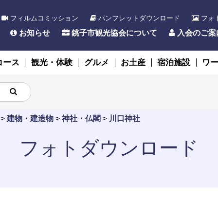
フィルムコミッション
パンフレットダウンロード
フォ
お知らせ
銚子市観光協会について
入会のご案
コース
観光・体験
グルメ
お土産
宿泊施設
ワ
>
建物・建造物
>
神社・仏閣
>
川口神社
フォトダウンロード