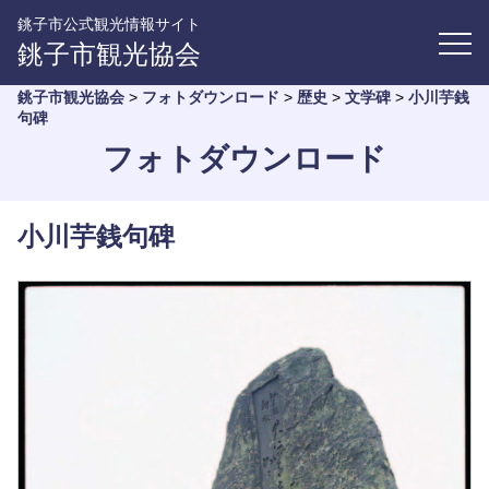
銚子市公式観光情報サイト
銚子市観光協会
銚子市観光協会
>
フォトダウンロード
>
歴史
>
文学碑
>
小川芋銭
句碑
フォトダウンロード
小川芋銭句碑