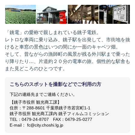
「銚電」の愛称で親しまれている銚子電鉄。
レトロな車両に乗り込み、銚子駅を出発して、市街地を抜
けると車窓の景色はいつの間にか一面のキャベツ畑。
そして、昔ながらの漁師町の風景が残る外川駅まで乗った
り降りたり…、片道約２０分の電車の旅。個性的な駅舎も
また見どころのひとつです。
こちらのスポットを撮影などでご利用の方
下記の連絡先までご連絡ください。
【銚子市役所 観光商工課】
住所：〒288-8601 千葉県銚子市若宮町1-1
銚子市役所 観光商工課内 銚子フィルムコミッション
TEL：0479-24-8707 FAX：0479-25-0277
E-mail： fc@city.choshi.lg.jp