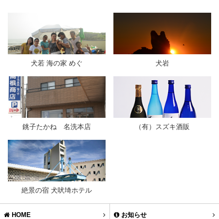
犬若 海の家 めぐ
犬岩
銚子たかね 名洗本店
（有）スズキ酒販
絶景の宿 犬吠埼ホテル
HOME
お知らせ