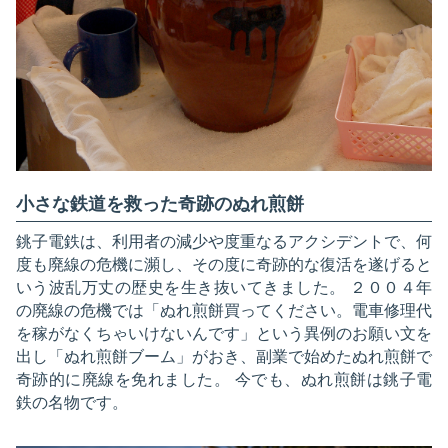
小さな鉄道を救った奇跡のぬれ煎餅
銚子電鉄は、利用者の減少や度重なるアクシデントで、何
度も廃線の危機に瀕し、その度に奇跡的な復活を遂げると
いう波乱万丈の歴史を生き抜いてきました。 ２００４年
の廃線の危機では「ぬれ煎餅買ってください。電車修理代
を稼がなくちゃいけないんです」という異例のお願い文を
出し「ぬれ煎餅ブーム」がおき、副業で始めたぬれ煎餅で
奇跡的に廃線を免れました。 今でも、ぬれ煎餅は銚子電
鉄の名物です。