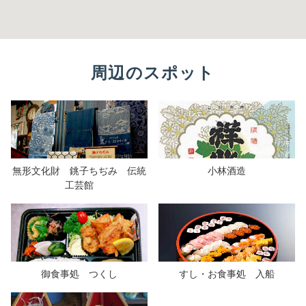
周辺のスポット
無形文化財 銚子ちぢみ 伝統
小林酒造
工芸館
御食事処 つくし
すし・お食事処 入船