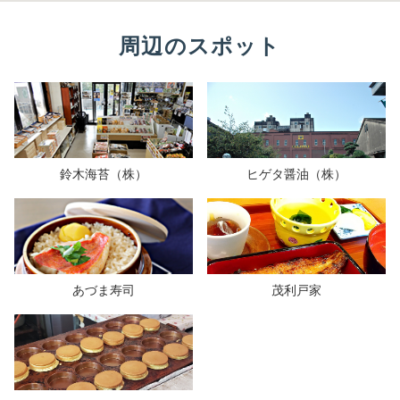
周辺のスポット
鈴木海苔（株）
ヒゲタ醤油（株）
あづま寿司
茂利戸家