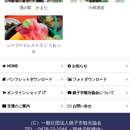
酒の駅 かまた
小林酒造
シーフードレストラン うおっ
せ
HOME
お知らせ
パンフレットダウンロード
フォトダウンロード
オンラインショップ
銚子市観光協会について
交通のご案内
お問い合せ
（C）一般社団法人銚子市観光協会
TEL：0479-22-1544（JR銚子駅構内）