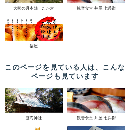
犬吠の月本舗 たか倉
観音食堂 丼屋 七兵衛
福屋
このページを見ている人は、こんな
ページも見ています
渡海神社
観音食堂 丼屋 七兵衛