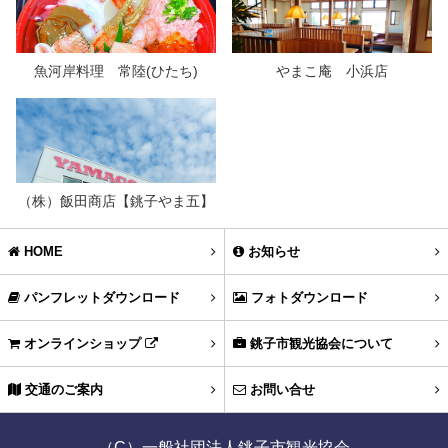
魚河岸料理 常陸(ひたち)
やまこ庵 小浜店
（株）飯田商店【銚子やま五】
HOME
お知らせ
パンフレットダウンロード
フォトダウンロード
オンラインショップ
銚子市観光協会について
交通のご案内
お問い合せ
（C）一般社団法人銚子市観光協会