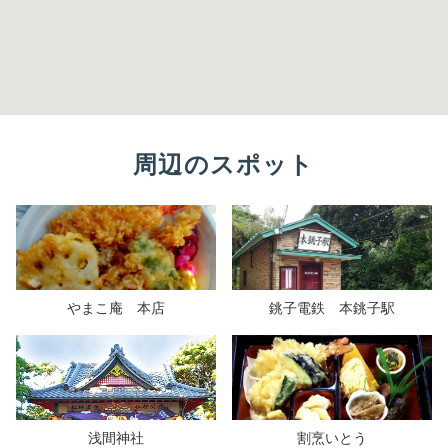
周辺のスポット
やまこ庵 本店
銚子電鉄 本銚子駅
浅間神社
割烹いとう