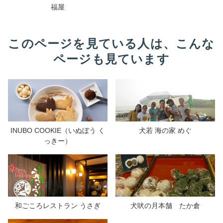
福屋
このページを見ている人は、こんな
ページも見ています
INUBO COOKIE（いぬぼう く
犬若 海の家 めぐ
っきー）
和ごころレストラン うさぎ
犬吠の月本舗 たか倉