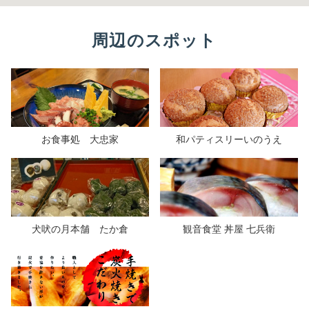
周辺のスポット
お食事処 大忠家
和パティスリーいのうえ
犬吠の月本舗 たか倉
観音食堂 丼屋 七兵衛