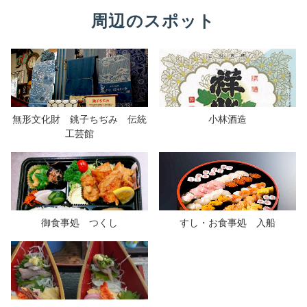
周辺のスポット
無形文化財 銚子ちぢみ 伝統
小林酒造
工芸館
御食事処 つくし
すし・お食事処 入船