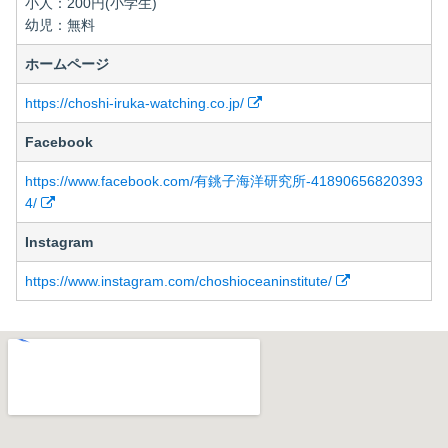
小人：200円(小学生)
幼児：無料
ホームページ
https://choshi-iruka-watching.co.jp/
Facebook
https://www.facebook.com/有銚子海洋研究所-41890656820393
4/
Instagram
https://www.instagram.com/choshioceaninstitute/