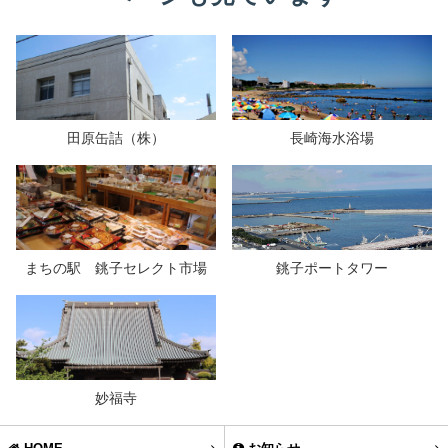
田原缶詰（株）
長崎海水浴場
まちの駅 銚子セレクト市場
銚子ポートタワー
妙福寺