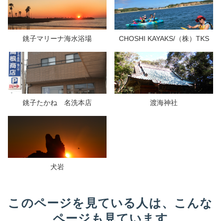
銚子マリーナ海水浴場
CHOSHI KAYAKS/（株）TKS
銚子たかね 名洗本店
渡海神社
犬岩
このページを見ている人は、こんな
ページも見ています