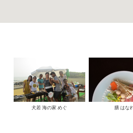
犬若 海の家 めぐ
膳 はな