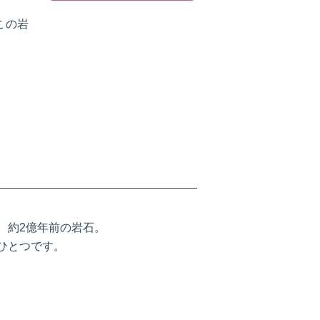
この岩
、約2億年前の岩石。
ひとつです。