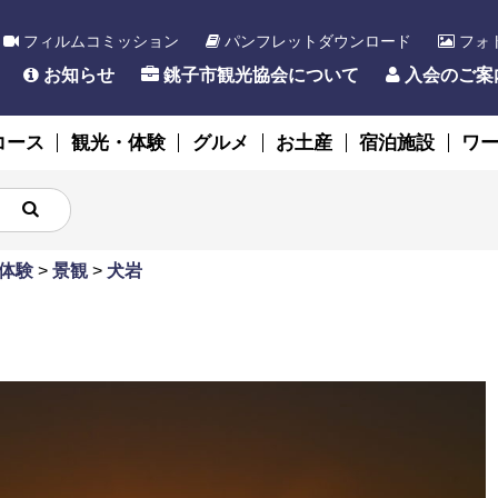
フィルムコミッション
パンフレットダウンロード
フォ
お知らせ
銚子市観光協会について
入会のご案
コース
観光・体験
グルメ
お土産
宿泊施設
ワ
体験
>
景観
>
犬岩