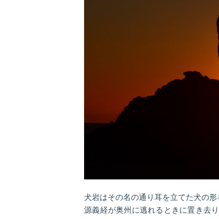
犬岩はその名の通り耳を立てた犬の形
源義経が奥州に逃れるときに置き去