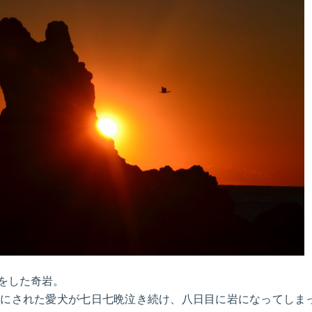
をした奇岩。
りにされた愛犬が七日七晩泣き続け、八日目に岩になってしま