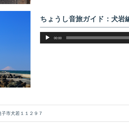
ちょうし音旅ガイド：犬岩
音
00:00
声
プ
レ
ー
ヤ
ー
銚子市犬若１１２９７