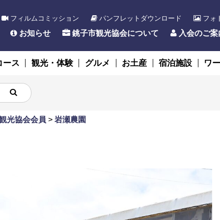
フィルムコミッション
パンフレットダウンロード
フォ
お知らせ
銚子市観光協会について
入会のご案
コース
観光・体験
グルメ
お土産
宿泊施設
ワ
観光協会会員
>
岩瀬農園