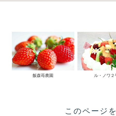
飯森苺農園
ル・ノワ２
このページ