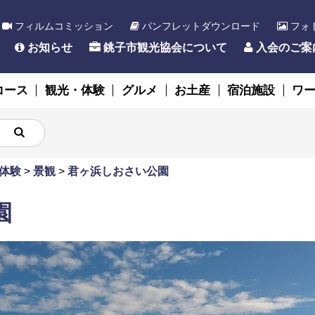
フィルムコミッション
パンフレットダウンロード
フォ
お知らせ
銚子市観光協会について
入会のご案
コース
観光・体験
グルメ
お土産
宿泊施設
ワ
体験
>
景観
>
君ヶ浜しおさい公園
園