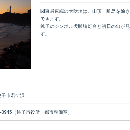
関東最東端の犬吠埼は、山頂・離島を除き
できます。
銚子のシンボル犬吠埼灯台と初日の出が見
す。
銚子市君ケ浜
-24-8945（銚子市役所 都市整備室）