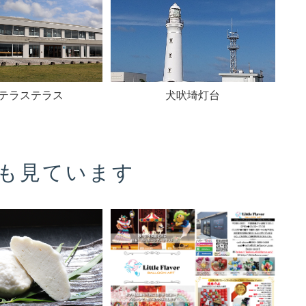
テラステラス
犬吠埼灯台
も見ています