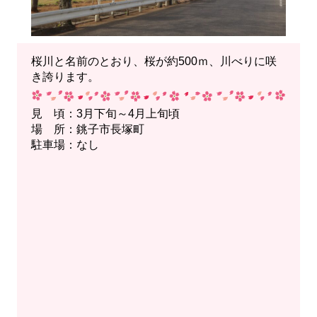
桜川と名前のとおり、桜が約500ｍ、川べりに咲
き誇ります。
見 頃：3月下旬～4月上旬頃
場 所：銚子市長塚町
駐車場：なし