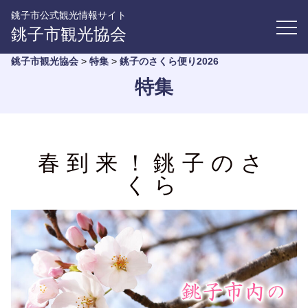
銚子市公式観光情報サイト
銚子市観光協会
銚子市観光協会
>
特集
>
銚子のさくら便り2026
特集
春到来！銚子のさ
くら