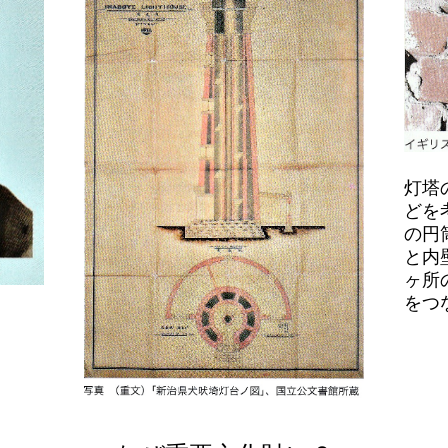
灯塔
どを
の円
と内
ヶ所
をつ