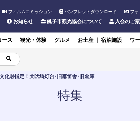
フィルムコミッション
パンフレットダウンロード
フォ
お知らせ
銚子市観光協会について
入会のご案
コース
観光・体験
グルメ
お土産
宿泊施設
ワ
文化財指定！犬吠埼灯台･旧霧笛舎･旧倉庫
特集