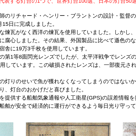
代表する灯台の1つで、世界灯台100選、日本の灯台50
のリチャード・ヘンリー・ブラントンの設計・監督のもと、
1月15日に完成しました。
な煉瓦がなく西洋の煉瓦を使用していました。しかし、
に腐心しました。その結果、外国製品に比べて遜色のな
宿舎に19万3千枚を使用しています。
第1等8面閃光レンズでしたが、太平洋戦争でレンズ
使用しています。この破損されたレンズは、一部復元さ
の灯りのせいで魚が獲れなくなってしまうのではないか
り、灯台のおかげだと喜びました。
提供する船舶気象通報や人工衛星(GPS)の誤差情報
。船舶が安全で経済的に運行ができるよう毎日光り守っ