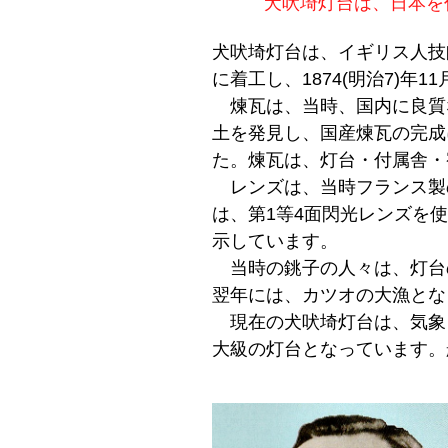
犬吠埼灯台は、日本を
犬吠埼灯台は、イギリス人技師
に着工し、1874(明治7)年1
煉瓦は、当時、国内に良質
土を発見し、国産煉瓦の完成
た。煉瓦は、灯台・付属舎・
レンズは、当時フランス製の
は、第1等4面閃光レンズを
示しています。
当時の銚子の人々は、灯台
翌年には、カツオの大漁とな
現在の犬吠埼灯台は、気象を
大級の灯台となっています