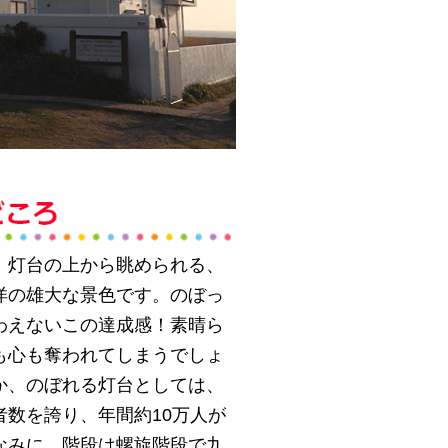
、灯台の上から眺められる、
洋の雄大な景色です。のぼっ
わえないこの達成感！素晴ら
も心も奪われてしまうでしょ
か、のぼれる灯台としては、
者数を誇り、年間約10万人が
なみに、階段は螺旋階段で九