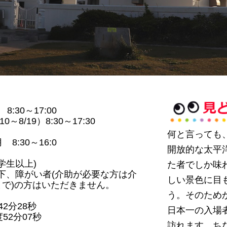
8:30～17:00
10～8/19）8:30～17:30
何と言っても
 8:30～16:0
開放的な太平
中学生以上)
た者でしか味
下、障がい者(介助が必要な方は介
しい景色に目
まで)の方はいただきません。
う。そのため
42分28秒
日本一の入場
度52分07秒
訪れます。ち