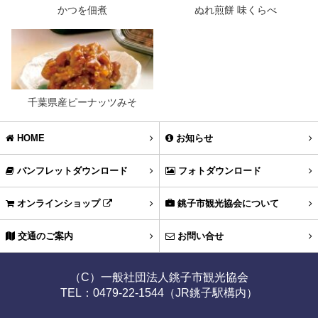
かつを佃煮
ぬれ煎餅 味くらべ
" alt="">
" alt="">
千葉県産ピーナッツみそ
" alt="">
HOME
お知らせ
パンフレットダウンロード
フォトダウンロード
オンラインショップ
銚子市観光協会について
交通のご案内
お問い合せ
（C）一般社団法人銚子市観光協会
TEL：0479-22-1544（JR銚子駅構内）