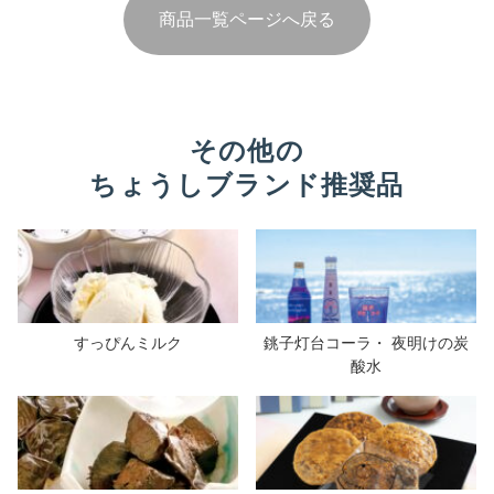
商品一覧ページへ戻る
その他の
ちょうしブランド推奨品
すっぴんミルク
銚子灯台コーラ・ 夜明けの炭
酸水
" alt="">
" alt="">