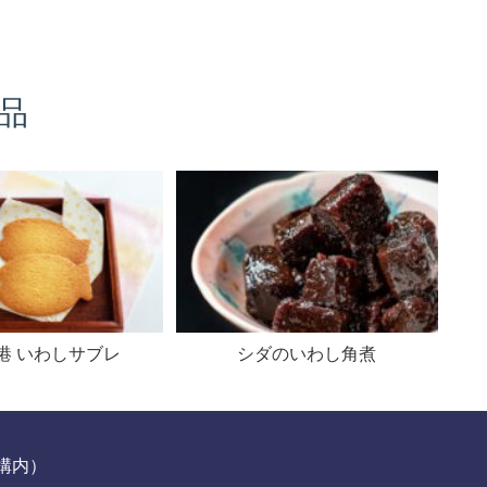
品
" alt="">
港 いわしサブレ
シダのいわし角煮
駅構内）