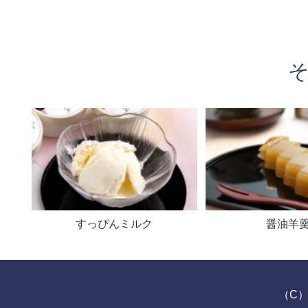
" alt="">
" alt="">
すっぴんミルク
醤油羊
（C