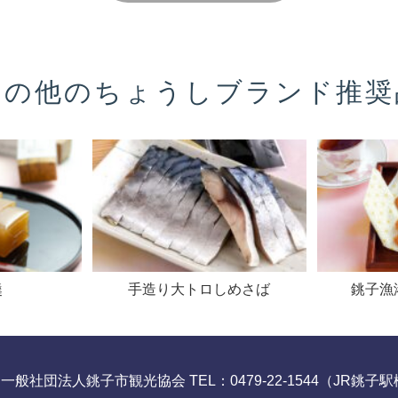
その他の
ちょうしブランド推奨
" alt="">
" alt="">
羹
手造り大トロしめさば
銚子漁
）一般社団法人銚子市観光協会
TEL：0479-22-1544（JR銚子