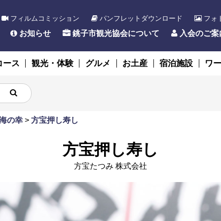
フィルムコミッション
パンフレットダウンロード
フォ
お知らせ
銚子市観光協会について
入会のご案
コース
観光・体験
グルメ
お土産
宿泊施設
ワ
海の幸
>
方宝押し寿し
方宝押し寿し
方宝たつみ 株式会社