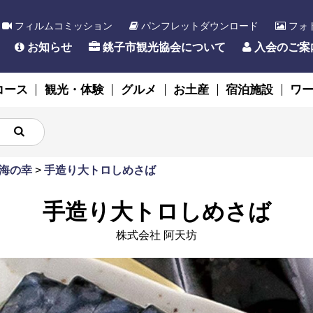
フィルムコミッション
パンフレットダウンロード
フォ
お知らせ
銚子市観光協会について
入会のご案
コース
観光・体験
グルメ
お土産
宿泊施設
ワ
海の幸
>
手造り大トロしめさば
手造り大トロしめさば
株式会社 阿天坊