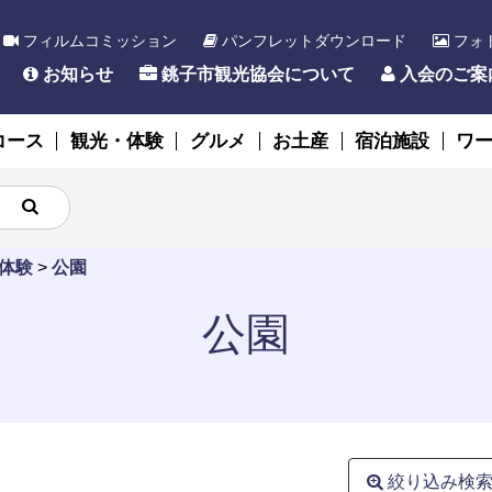
フィルムコミッション
パンフレットダウンロード
フォ
お知らせ
銚子市観光協会について
入会のご案
コース
観光・体験
グルメ
お土産
宿泊施設
ワ
体験
>
公園
公園
絞り込み検