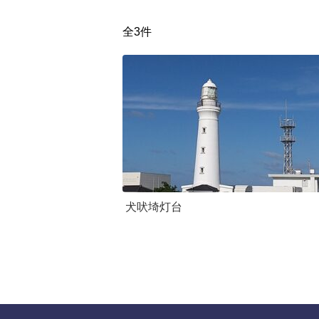
全3件
犬吠埼灯台