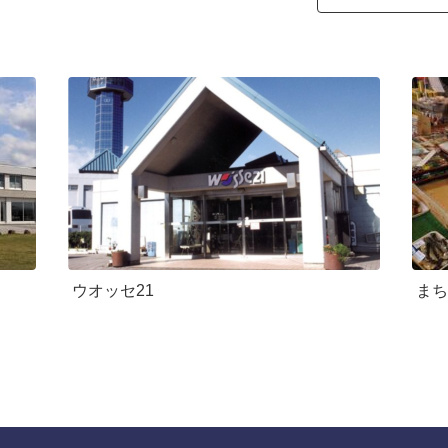
ウオッセ21
まち